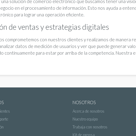
 una solución de comercio electrónico que buscamos tener una visió
 negocio en el procesamiento de información. Esto nos ayuda a entend
rónico para lograr una operación eficiente.
n de ventas y estrategias digitales
os comprometemos con nuestros clientes y realizamos de manera regu
analizar datos de medición de usuarios y ver que puede generar valor
o continuamente para estar por arriba de la competencia. Nuestra est
OS
NOSOTROS
ientes
Acerca de nosotros
porte
Nuestro equipo
ón
Trabaja con nosotros
Kit de prensa