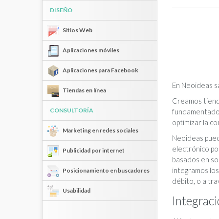
DISEÑO
Sitios Web
Aplicaciones móviles
Aplicaciones para Facebook
En Neoideas sa
Tiendas en línea
Creamos tienda
CONSULTORÍA
fundamentados 
optimizar la c
Marketing en redes sociales
Neoideas puede
electrónico po
Publicidad por internet
basados en so
integramos los
Posicionamiento en buscadores
débito, o a tr
Usabilidad
Integraci