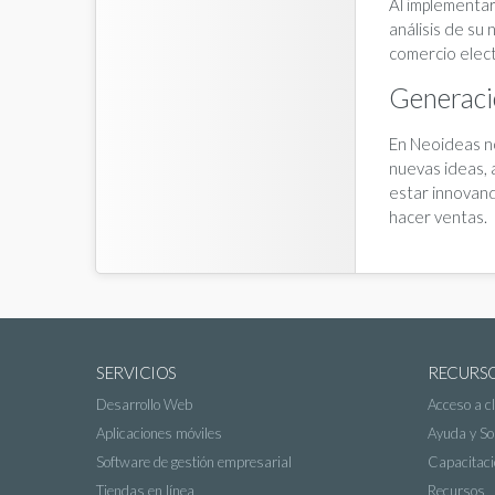
Al implementar
análisis de su
comercio elect
Generació
En Neoideas n
nuevas ideas, 
estar innovand
hacer ventas.
SERVICIOS
RECURS
Desarrollo Web
Acceso a cl
Aplicaciones móviles
Ayuda y So
Software de gestión empresarial
Capacitaci
Tiendas en línea
Recursos